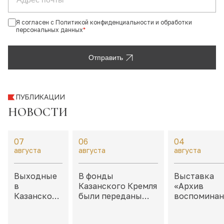
Я согласен с Политикой конфиденциальности и обработки
персональных данных
*
Отправить
ПУБЛИКАЦИИ
НОВОСТИ
07
06
04
августа
августа
августа
Выходные
В фонды
Выставка
в
Казанского Кремля
«Архив
Казанском
были переданы
воспоминан
Кремле:
филателистические
Неокончен
дайджест
материалы,
истории» в