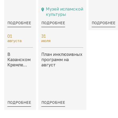
событий на
посвященные
каморах дв
8 – 9
Казани и
Присутстве
Музей исламской
августа
татарской
культуры
культуре
ПОДРОБНЕЕ
ПОДРОБНЕЕ
ПОДРОБНЕЕ
01
31
августа
июля
В
План инклюзивных
Казанском
программ на
Кремле
август
пройдет
«Школа
тактильных
моделей»
ПОДРОБНЕЕ
ПОДРОБНЕЕ