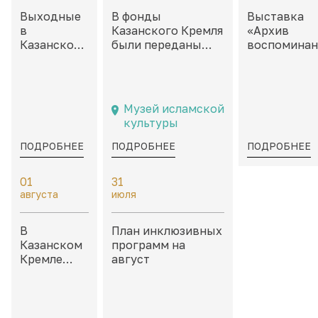
Выходные
В фонды
Выставка
в
Казанского Кремля
«Архив
Казанском
были переданы
воспоминан
Кремле:
филателистические
Неокончен
дайджест
материалы,
истории» в
событий на
посвященные
каморах дв
8 – 9
Казани и
Присутстве
Музей исламской
августа
татарской
культуры
культуре
ПОДРОБНЕЕ
ПОДРОБНЕЕ
ПОДРОБНЕЕ
01
31
августа
июля
В
План инклюзивных
Казанском
программ на
Кремле
август
пройдет
«Школа
тактильных
моделей»