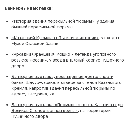
Баннерные выставки:
«История здания пересыльной тюрьмы»
, у здания
бывшей пересыльной тюрьмы
«Казанский Кремль в объективе истории»
, у входа в
Музей Спасской башни
«Аркадий Францевич Кошко – легенда уголовного
розыска России»
, у входа в Южный корпус Пушечного
двора
Баннерная выставка, посвященная деятельности
банды Шакур-карака
, в сквере за стеной Казанского
Кремля, напротив здания пересыльной тюрьмы по
адресу Батурина, 7а
Баннерная выставка «Промышленность Казани в годы
Великой Отечественной войны»
, на территории
Пушечного двора