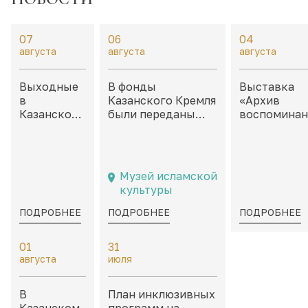
07
06
04
августа
августа
августа
Выходные
В фонды
Выставка
в
Казанского Кремля
«Архив
Казанском
были переданы
воспоминан
Кремле:
филателистические
Неокончен
дайджест
материалы,
истории» в
событий на
посвященные
каморах дв
8 – 9
Казани и
Присутстве
Музей исламской
августа
татарской
культуры
культуре
ПОДРОБНЕЕ
ПОДРОБНЕЕ
ПОДРОБНЕЕ
01
31
августа
июля
В
План инклюзивных