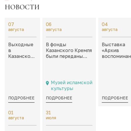
НОВОСТИ
07
06
04
августа
августа
августа
Выходные
В фонды
Выставка
в
Казанского Кремля
«Архив
Казанском
были переданы
воспоминан
Кремле:
филателистические
Неокончен
дайджест
материалы,
истории» в
событий на
посвященные
каморах дв
8 – 9
Казани и
Присутстве
Музей исламской
августа
татарской
культуры
культуре
ПОДРОБНЕЕ
ПОДРОБНЕЕ
ПОДРОБНЕЕ
01
31
августа
июля