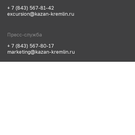
+ 7 (843) 567-81-42
excursion@kazan-kremlin.ru
Пресс-служба
+ 7 (843) 567-80-17
marketing@kazan-kremlin.ru
Оценка качества
предоставления услуг
Чтобы оценить качество
предоставления услуг
используйте QR-код или