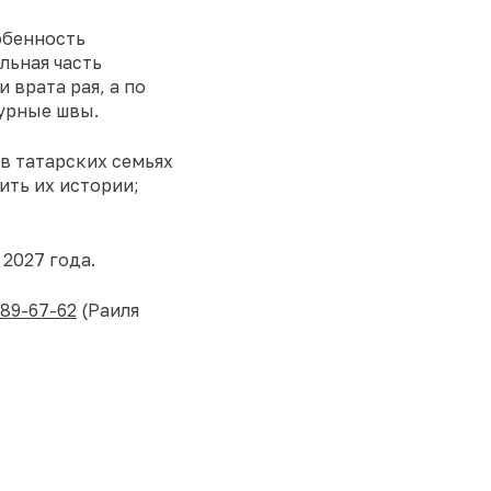
обенность
льная часть
 врата рая, а по
урные швы.
в татарских семьях
ить их истории;
 2027 года.
589-67-62
(Раиля