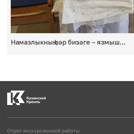
Намазлыкның һәр бизәге – язмыш…
Отдел экскурсионной работы