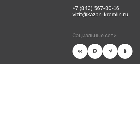
+7 (843) 567-80-16
vizit@kazan-kremlin.ru
Социальные сети
СТАРЫЙ САЙТ
Сделано в 500na700
Политика конфиденциаль
© 2007-
2026
Государстве
музей-заповедник «Казан