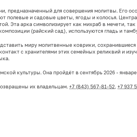
ни, предназначенный для совершения молитвы. Его ос
ют полевые и садовые цветы, ягоды и колосья. Центра
ой. Эта арка символизирует как михраб в мечети, так и
омпозиции (райский сад), используются гладь и тамб
едставить миру молитвенные коврики, сохранившиеся 
контакт с хранителями этих семейных реликвий и изуч
ыка.
ской культуры. Она пройдёт в сентябрь 2026 - январе
возвращены их владельцам.
+7 (843) 567-81-52
,
+7 937 