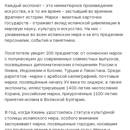
Каждый экспонат – это миниатюрное произведение
искусства, и в то же время – застывший во времени
фрагмент истории. Марки - визитные карточки
государств - отражают вклад исламской цивилизации в
мировую науку, культуру и искусство. На них –
узнаваемые во всем исламском мире и за его пределами
персоналии, события и памятники.
Посетители увидят 200 предметов: от османских марок
с полумесяцем до современных совместных выпусков,
посвящённых дипломатическим отношениям России и
Омана, Индонезии и Боснии, Турции и Пакистана. Среди
раритетов –марки с арабской каллиграфией, почтовые
марки, посвящённые началу XV века по хиджре, а также
экспонаты, иллюстрирующие 1400-летие ниспослания
Корана, российские марки, приуроченные 1100-летию
принятия ислама в Волжской Булгарии.
В год, когда Казань удостоилась статуса культурной
столицы исламского мира, особого внимания
заслуживают марки, посвященные городам, носившим
это почётное звание в предыдущие годы: Мекке и